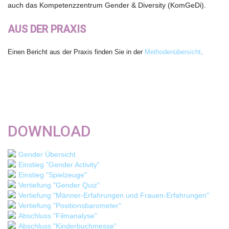
auch das Kompetenzzentrum Gender & Diversity (KomGeDi).
AUS DER PRAXIS
Einen Bericht aus der Praxis finden Sie in der
Methodenübersicht
.
DOWNLOAD
GENDER_UEBERSICHT.PDF
Gender Übersicht
EINSTIEG_GENDER_ACTIVITY.P
Einstieg "Gender Activity"
EINSTIEG_GENDER_SPIELZEUG
Einstieg "Spielzeuge"
VERTIEFUNG_GENDER_GENDER
Vertiefung "Gender Quiz"
VERTIEFUNG_GENDER_MAENNE
Vertiefung "Männer-Erfahrungen und Frauen-Erfahrungen"
QUIZ.PDF
VERTIEFUNG_GENDER_POSITI
Vertiefung "Positionsbarometer"
ERFAHRUNGEN_UND_FRAUEN-
ABSCHLUSS_GENDER_FILMAN
Abschluss "Filmanalyse"
ERFAHRUNGEN.PDF
ABSCHLUSS_GENDER_KINDER
Abschluss "Kinderbuchmesse"