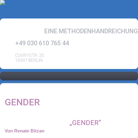
EINE METHODENHANDREICHUNG
+49 030 610 765 44
CUVRYSTR. 20
10997 BERLIN
GENDER
„GENDER“
Von Renate Bitzan