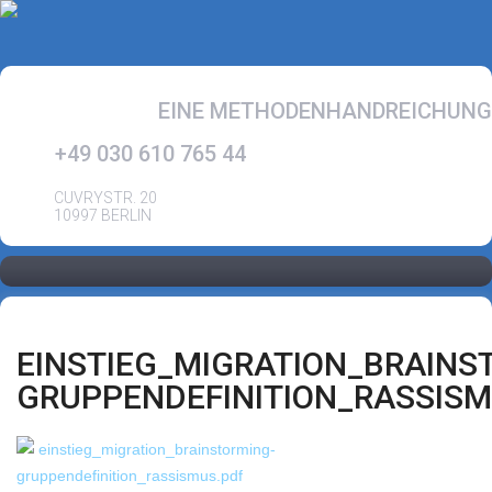
EINE METHODENHANDREICHUNG
+49 030 610 765 44
CUVRYSTR. 20
10997 BERLIN
EINSTIEG_MIGRATION_BRAINS
GRUPPENDEFINITION_RASSISM
einstieg_migration_brainstorming-
gruppendefinition_rassismus.pdf