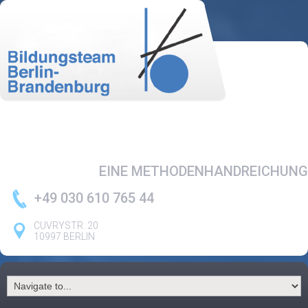
EINE METHODENHANDREICHUNG
+49 030 610 765 44
CUVRYSTR. 20
10997 BERLIN