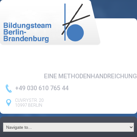
EINE METHODENHANDREICHUNG
+49 030 610 765 44
CUVRYSTR. 20
10997 BERLIN