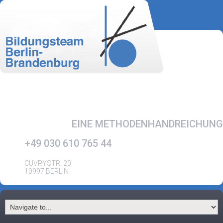
EINE METHODENHANDREICHUNG
+49 030 610 765 44
CUVRYSTR. 20
10997 BERLIN