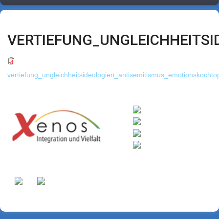
VERTIEFUNG_UNGLEICHHEITS
vertiefung_ungleichheitsideologien_antisemitismus_emotionskochtop