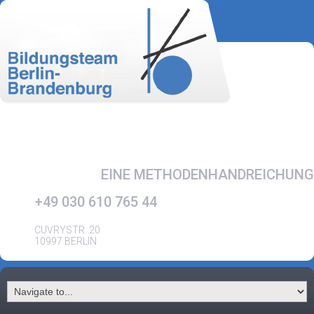
EINE METHODENHANDREICHUNG
+49 030 610 765 44
CUVRYSTR. 20
10997 BERLIN