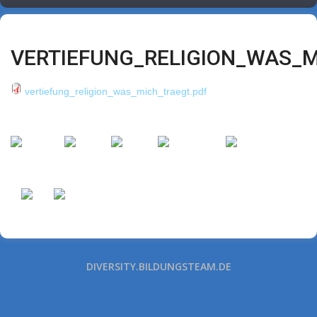
VERTIEFUNG_RELIGION_WAS_M
vertiefung_religion_was_mich_traegt.pdf
DIVERSITY.BILDUNGSTEAM.DE