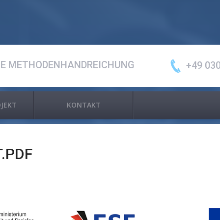
NE METHODENHANDREICHUNG
+49 030
OJEKT
KONTAKT
.PDF