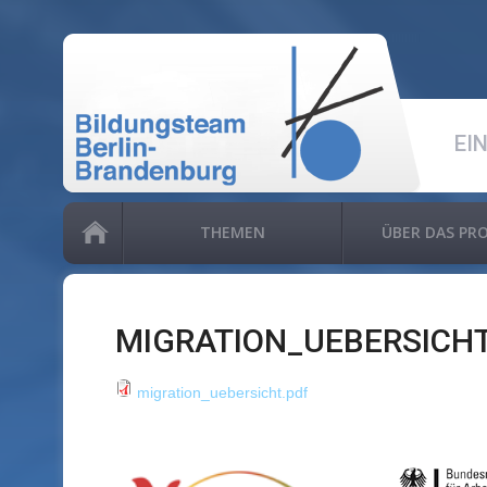
EI
THEMEN
ÜBER DAS PR
MIGRATION_UEBERSICHT
migration_uebersicht.pdf