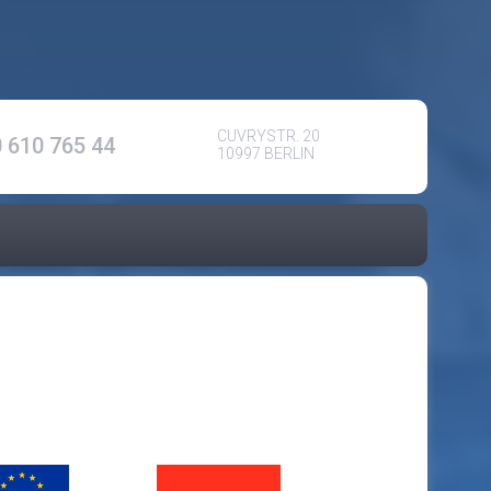
CUVRYSTR. 20
 610 765 44
10997 BERLIN