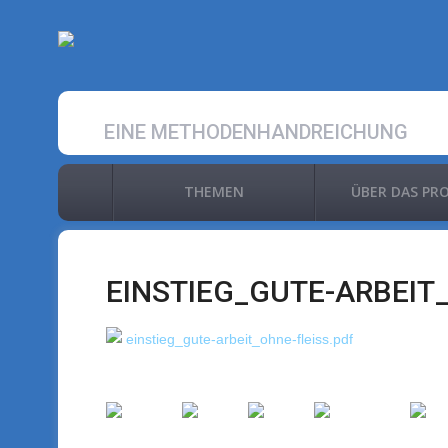
EINE METHODENHANDREICHUNG
THEMEN
ÜBER DAS PR
EINSTIEG_GUTE-ARBEIT
einstieg_gute-arbeit_ohne-fleiss.pdf