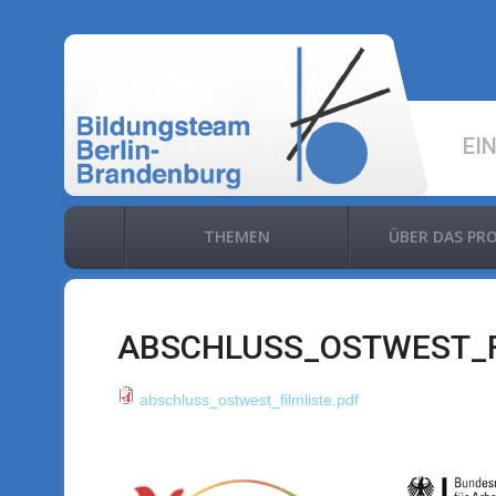
EI
THEMEN
ÜBER DAS PR
ABSCHLUSS_OSTWEST_F
abschluss_ostwest_filmliste.pdf