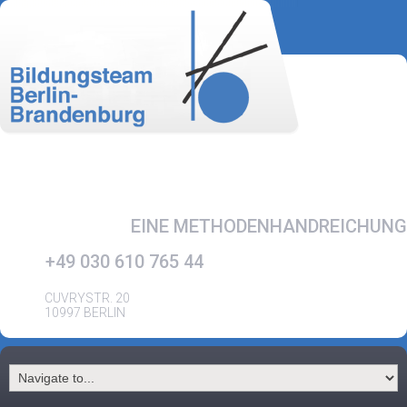
EINE METHODENHANDREICHUNG
+49 030 610 765 44
CUVRYSTR. 20
10997 BERLIN