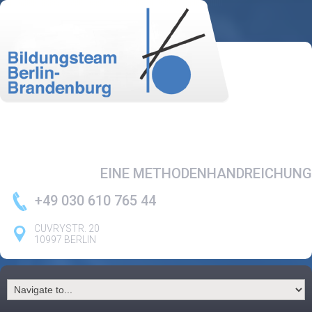
EINE METHODENHANDREICHUNG
+49 030 610 765 44
CUVRYSTR. 20
10997 BERLIN